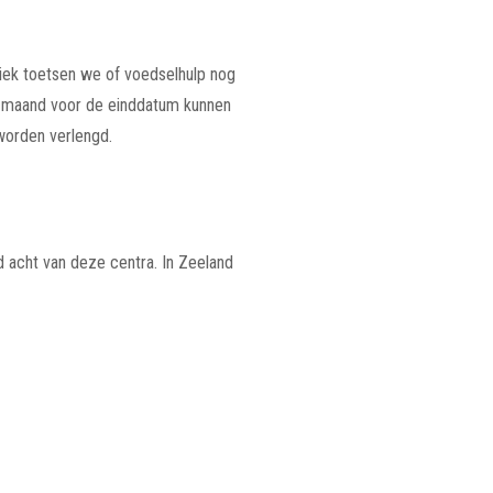
diek toetsen we of voedselhulp nog
en maand voor de einddatum kunnen
 worden verlengd.
d acht van deze centra. In Zeeland