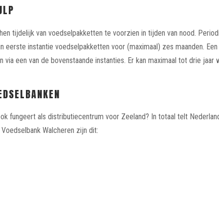
ULP
n tijdelijk van voedselpakketten te voorzien in tijden van nood. Perio
 in eerste instantie voedselpakketten voor (maximaal) zes maanden. E
n via een van de bovenstaande instanties. Er kan maximaal tot drie jaar
EDSELBANKEN
k fungeert als distributiecentrum voor Zeeland? In totaal telt Nederlan
t Voedselbank Walcheren zijn dit: