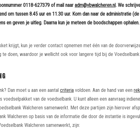
efoonnummer 0118-627379 of mail naar
adm@vbwalcheren.nl
. We schrij
nd om tussen 8.45 uur en 11.30 uur. Kom dan naar de administratie (de 
ns en geven je uitleg. Daarna kun je meteen de boodschappen ophalen.
ket krijgt, kun je verder contact opnemen met één van de doorverwijze
 te doen, waardoor je wellicht ook voor langere tijd bij de Voedselbank
NG
ank? Dan moet u aan een aantal
criteria
voldoen. Aan de hand van een
rek
is voedselpakket van de voedselbank. U kunt alleen een aanvraag indiene
edselbank Walcheren samenwerkt. Met deze partijen zijn hierover afs
k Walcheren op basis van de informatie die door de instantie is ingevu
oedselbank Walcheren samenwerkt, zijn: