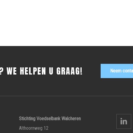
? WE HELPEN U GRAAG!
Neem conta
Stichting Voedselbank Walcheren
Althoornweg 12